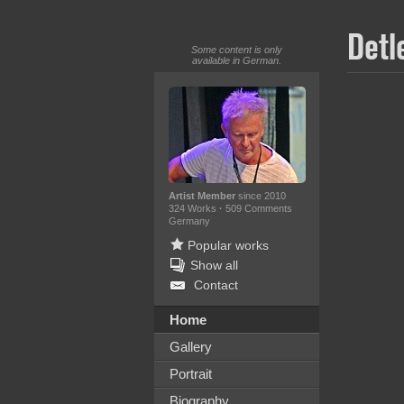
Detl
Some content is only
available in German.
Artist Member
since 2010
324 Works
·
509 Comments
Germany
Popular works
Show all
Contact
Home
Gallery
Portrait
Biography