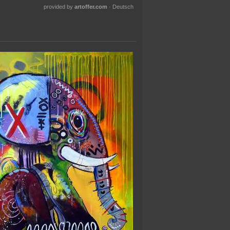
provided by
artoffer.com
·
Deutsch