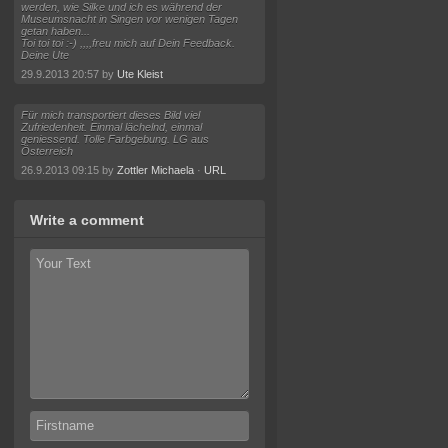
werden, wie Silke und ich es während der
Museumsnacht in Singen vor wenigen Tagen
getan haben...
Toi toi toi :-) ,,,,freu mich auf Dein Feedback.
Deine Ute
29.9.2013 20:57 by
Ute Kleist
Für mich transportiert dieses Bild viel
Zufriedenheit. Einmal lächelnd, einmal
geniessend. Tolle Farbgebung. LG aus
Österreich
26.9.2013 09:15 by
Zottler Michaela
·
URL
Write a comment