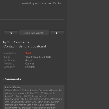
provided by
artoffer.com
·
Deutsch
106 / 324 Works
2
·
Comments
Contact
·
Send art postcard
Availability:
Sold
Size:
47.2 x 59.1 x 1.6 inch
Technique:
Acrylic
Medium:
Canvas
Category:
Painting
Comments
Lieber Detlev,
Ob es dieses Deiner klasse Sonnenbrillenwerke
ist, welches in der KuNa 2013 (Kulturnacht
Radolfzell am 2.10.13) hängen wird?
Ich wünsche Dir für den kommenden Mittwoch in
der Scheffelhalle ganz viel Erfolg lieber Detlev
und bin mir sicher, dass die Leute genauso
faszinierrt vor diesem Werk stehen bleiben