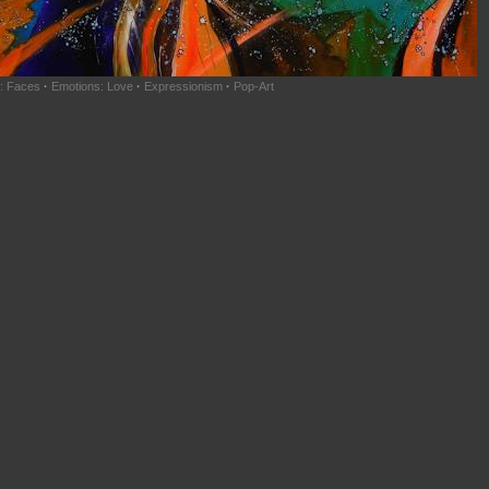
: Faces
·
Emotions: Love
·
Expressionism
·
Pop-Art