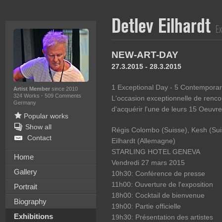
Detlev Eilhardt
Ex
NEW-ART-DAY
27.3.2015 - 28.3.2015
1 Exceptional Day - 5 Contemporary
Artist Member
since 2010
324 Works
·
509 Comments
L'occasion exceptionnelle de renco
Germany
d'acquérir l'une de leurs 15 Oeuvre
Popular works
Show all
Régis Colombo (Suisse), Kesh (Suis
Contact
Eilhardt (Allemagne)
STARLING HOTEL GENEVA
Home
Vendredi 27 mars 2015
Gallery
10h30: Conférence de presse
11h00: Ouverture de l'exposition
Portrait
18h00: Cocktail de bienvenue
Biography
19h00: Partie officielle
Exhibitions
19h30: Présentation des artistes